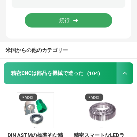
部品を押すハードウェア
ダイ カストの部品は
米国からの他のカテゴリー
金属の予備品
部品を押す精密金属
精密CNCは部品を機械で造った
(104)
プラスチック部品の設計
オートバイの予備品
プラネタリ・ギアの減力剤
DIN ASTMの標準的な精
精密スマートなLEDラ