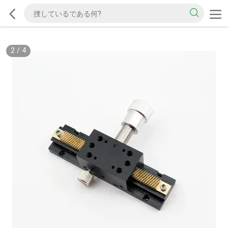
2
/
4