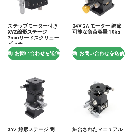
私達について
ステップモーター付き
24V 2A モーター 調節
XYZ線形ステージ
可能な負荷容量 10kg
工場旅行
2mmリードスクリュー
ピッチ
0.01mm/100mm 直さ
お問い合わせを送信
お問い合わせを送信
品質管理
私達に連絡しなさい
ニュース
場合
精密CNCは部品を機械で造った
XYZ 線形ステージ 閉
結合されたマニュアル