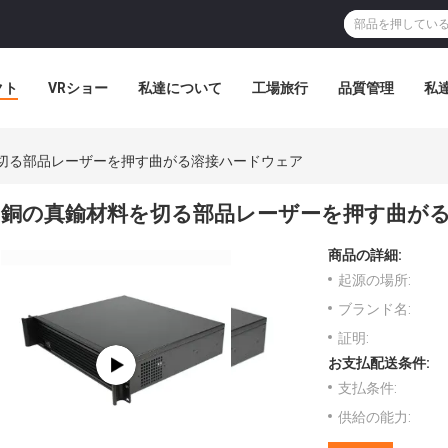
クト
VRショー
私達について
工場旅行
品質管理
私
切る部品レーザーを押す曲がる溶接ハードウェア
銅の真鍮材料を切る部品レーザーを押す曲が
商品の詳細:
起源の場所:
ブランド名:
証明:
お支払配送条件:
支払条件:
供給の能力: