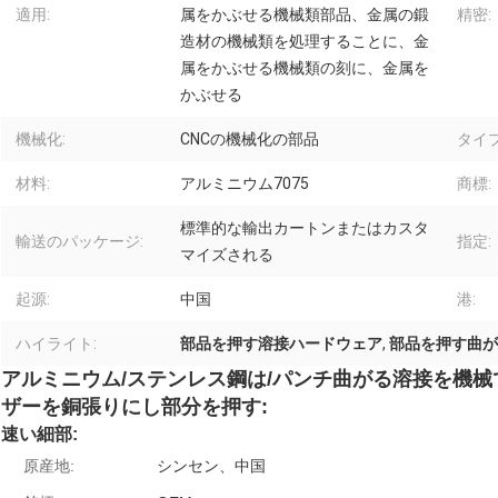
適用:
属をかぶせる機械類部品、金属の鍛
精密:
造材の機械類を処理することに、金
属をかぶせる機械類の刻に、金属を
かぶせる
機械化:
CNCの機械化の部品
タイプ
材料:
アルミニウム7075
商標:
標準的な輸出カートンまたはカスタ
輸送のパッケージ:
指定:
マイズされる
起源:
中国
港:
ハイライト:
部品を押す溶接ハードウェア
,
部品を押す曲が
アルミニウム/ステンレス鋼は/パンチ曲がる溶接を機械で造る
ザーを銅張りにし部分を押す:
速い細部:
原産地:
シンセン、中国