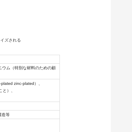
マイズされる
ミニウム（特別な材料のための顧
d zinc-plated）、
こと）、
構造等