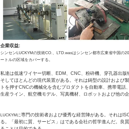
企業収益:
シンセンLUCKYMの技術CO.、LTD.wasは
シンセン都市広東省中国の20
ートルの区域をカバーする。
私達は低速ワイヤー切断、EDM、CNC、粉砕機、穿孔器出版
そしてほとんどの現代装置がある。それは鋳型の設計および
トを押すCNCの機械化を含むプロダクトを自動車、携帯電話、家庭
生産ライン、航空機モデル、写真機材、ロボットおよび他の
専門の技術者および優秀な経営陣がある。それはISO 900
LUCKYMに
る。「最初に質、サービス」はである会社の哲学進んだ。良
ることは目的である。