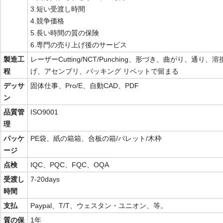
3.短い受渡し時間
4.競争価格
5.長い時間の質の保険
6.専門の売り上げ後のサービス
製造工
レーザーCutting/NCT/Punching、形づき、曲がり、通
程
げ、アセンブリ、パッキング リベットで留まる
デッサ
固体仕事、Pro/E、自動CAD、PDF
ン
品質管
ISO9001
理
パッケ
PE袋、紙の箱箱、合板の箱/パレット/木枠
ージ
点検
IQC、PQC、FQC、OQA
受渡し
7-20days
時間
支払
Paypal、T/T、ウェスタン・ユニオン、等。
質の保
1年