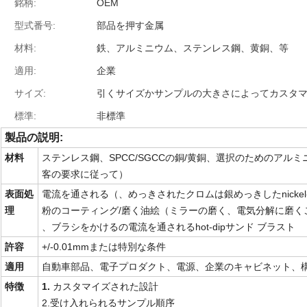
銘柄:
OEM
型式番号:
部品を押す金属
材料:
鉄、アルミニウム、ステンレス鋼、黄銅、等
適用:
企業
サイズ:
引くサイズかサンプルの大きさによってカスタ
標準:
非標準
製品の説明:
材料
ステンレス鋼、SPCC/SGCCの銅/黄銅、選択のためのアル
客の要求に従って）
表面処
電流を通される（、めっきされたクロムは銀めっきしたnickel-plate
理
粉のコーティング/磨く油絵（ミラーの磨く、電気分解に磨く
、ブラシをかけるの電流を通されるhot-dipサンド ブラスト
許容
+/-0.01mmまたは特別な条件
適用
自動車部品、電子プロダクト、電源、企業のキャビネット、
特徴
1.
カスタマイズされた設計
2.受け入れられるサンプル順序