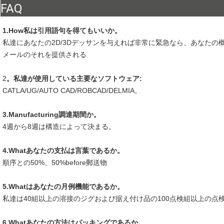
FAQ
1.How私は引用語句を得てもいいか。
私達にあなたの2D/3Dデッサンを与えれば非常に緊急なら、あなたの
メールのそれを提供される
2
。私達が使用している主要なソフトウェア:
CATLA/UG/AUTO CAD/ROBCAD/DELMIA。
3.Manufacturing調達期間か。
4週から8週は構造によって決まる。
4.Whatあなたの支払は言葉であるか。
順序との50%、50%before郵送物
5.Whatはあなたの月例機能であるか。
私達は40組以上の溶接のジグおよび据え付け品の100点検組以上の点
6.Whatあなたの方法はパッキングであるか。