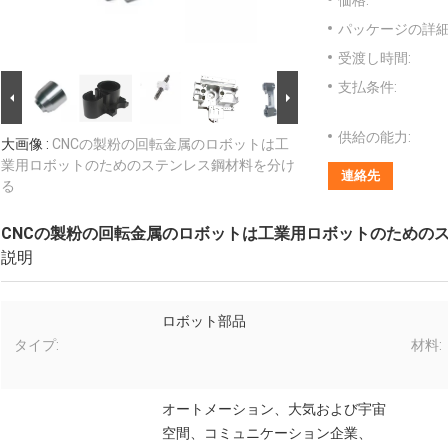
価格:
パッケージの詳細
受渡し時間:
支払条件:
供給の能力:
大画像 :
CNCの製粉の回転金属のロボットは工
業用ロボットのためのステンレス鋼材料を分け
連絡先
る
CNCの製粉の回転金属のロボットは工業用ロボットのための
説明
ロボット部品
タイプ:
材料:
オートメーション、大気および宇宙
空間、コミュニケーション企業、