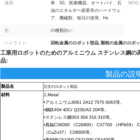
適用:
車、5G、医療機器、オートバイ、石
MOQ:
油のエネルギー産業等のハードウェ
ア、機械類、毎日の使用、Ho
色:
の種類白い
ハイライト:
回転金属のロボット部品
,
製粉の金属のロボッ
工業用ロボットのためのアルミニウム ステンレス鋼の
品:
製品の説
製品名
注文のロボット部品
材料
1.Metal:
•アルミニウム6061 2A12 7075 6063等。
•鋼鉄45# 40Cr Q235/A3 20#等。
•ステンレス鋼303 304 316 310等。
•真鍮C36000 （C26800） C37700 （HPb59） C
（CuZn37） C28000等。
•青銅色C51000 C521000 C54400等。