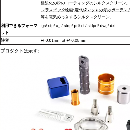
極酸化の粉のコーティングのシルクスクリーン。
プラスチック
絵画:
紫外線マットの質のポーランド
等を電気めっきするシルクスクリーン。
利用できるフォーマ
igs/.stp/.x_t/.step/.prt/.stl/.sldprt/.dwg/.dxf
ット
許容
+/-0.01mm ot +/-0.05mm
プロダクトは示す: