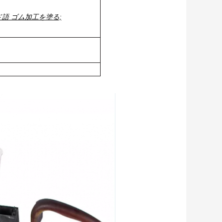
語 ゴム加工を塗る;