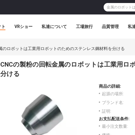
クト
VRショー
私達について
工場旅行
品質管理
私
金属のロボットは工業用ロボットのためのステンレス鋼材料を分ける
CNCの製粉の回転金属のロボットは工業用ロ
分ける
商品の詳細:
起源の場所:
ブランド名:
証明:
お支払配送条件:
最小注文数量: