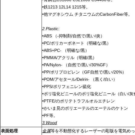
•鉄1213 12L14 1215等。
•他マグネシウム チタニウムのCarbonFiber等。
2.Plastic:
•ABS （-抑制剤/自然で/黒い/炎）
•PC/ポリカーボネート（明確な/黒）
•ABS+PC- （明確な/黒）
•PMMA/アクリル（明確/黒）
•PA/Nylon- （自然で/黒い/30%GF）
•PP/ポリプロピレン（GF自然で/黒い/20%）
•POM/アセタール/Delrin- （黒く/白い）
•PPS/ポリフェニレン硫化
•ポリ塩化ビニールのポリ塩化ビニール（白い/灰
•PTFE/のポリテトラフルオルエチレン
•かいま見のポリエーテルのエーテルのケトン
•PF等。
3.Wood
表面処理
金属
等を不動態化するレーザーの彫版を電気めっ