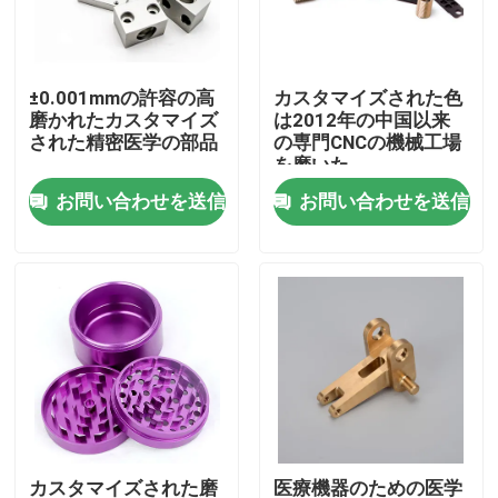
私達について
±0.001mmの許容の高
カスタマイズされた色
磨かれたカスタマイズ
は2012年の中国以来
工場旅行
された精密医学の部品
の専門CNCの機械工場
を磨いた
お問い合わせを送信
お問い合わせを送信
品質管理
私達に連絡しなさい
ニュース
場合
精密CNCは部品を機械で造った
カスタマイズされた磨
医療機器のための医学