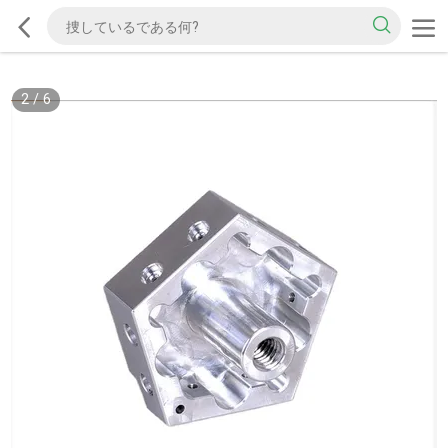
2
/
6