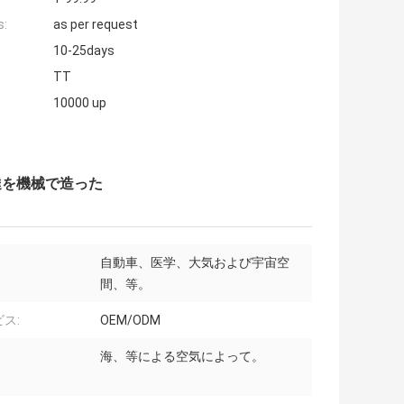
s:
as per request
10-25days
TT
10000 up
達を機械で造った
自動車、医学、大気および宇宙空
間、等。
ス:
OEM/ODM
海、等による空気によって。