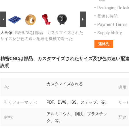
Packaging Detail
受渡し時間:
Payment Terms:
大画像 :
精密CNCは部品、カスタマイズされた
Supply Ability:
サイズ及び色の速い配達を機械で造った
連絡先
精密CNCは部品、カスタマイズされたサイズ及び色の速い配
説明
カスタマイズされる
色:
適用:
引くフォーマット:
PDF、DWG、IGS、ステップ、等。
サービ
アルミニウム、鋼鉄、プラスチッ
材料:
配達:
ク、等。