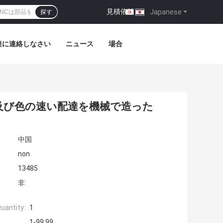
見積依頼
|
Japanese
探す
達に連絡しなさい
ニュース
場合
及び色の速い配達を機械で造った
中国
non
13485
非
uantity:
1
1-99.99