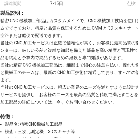
調達期間:
7-15日
点検:
製品説明：
精密 CNC 機械加工部品はカスタムメイドで、CNC 機械加工技術を
ムでできており、精度と品質を保証するために CMM と 3D スキャナーで
空路または船便で配送できます。
当社の CNC 加工サービスは正確で信頼性が高く、お客様に最高品質の部
ンターは、厳しい公差と複雑な細部を備えた部品を高い精度と再現性
品を納期と予算内で納品するための経験と専門知識があります。
当社の精密 CNC 機械加工部品は、細部まで細心の注意を払い、優れ
と機械工のチームは、最新の CNC 加工技術に精通しており、すべて
ます。
当社の CNC 加工サービスは、幅広い業界のニーズを満たすように設
サービスを提供し、お客様のニーズを最高の品質と精度で満たすことを保
加工部品の詳細については、今すぐお問い合わせください。
特徴：
製品名: 精密CNC機械加工部品
検査：三次元測定機、3Dスキャナ等