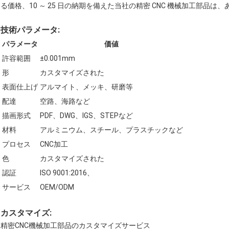
る価格、10 ～ 25 日の納期を備えた当社の精密 CNC 機械加工部品
技術パラメータ:
パラメータ
価値
許容範囲
±0.001mm
形
カスタマイズされた
表面仕上げ
アルマイト、メッキ、研磨等
配達
空路、海路など
描画形式
PDF、DWG、IGS、STEPなど
材料
アルミニウム、スチール、プラスチックなど
プロセス
CNC加工
色
カスタマイズされた
認証
ISO 9001:2016、
サービス
OEM/ODM
カスタマイズ:
精密CNC機械加工部品のカスタマイズサービス