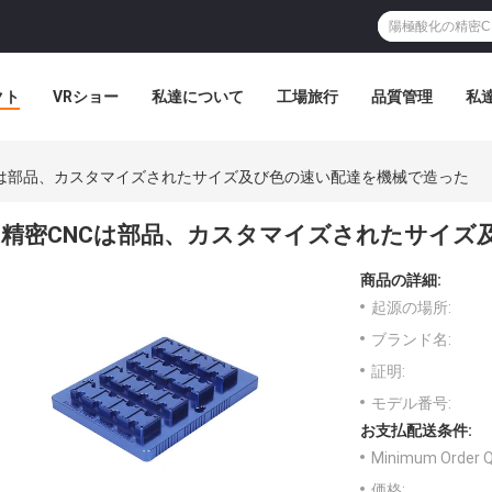
クト
VRショー
私達について
工場旅行
品質管理
私
Cは部品、カスタマイズされたサイズ及び色の速い配達を機械で造った
精密CNCは部品、カスタマイズされたサイズ
商品の詳細:
起源の場所:
ブランド名:
証明:
モデル番号:
お支払配送条件:
Minimum Order Q
価格: