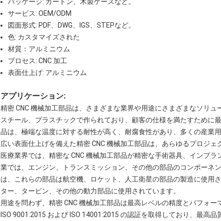
パッケージ: カートン、木製ケースなど。
サービス: OEM/ODM
図面形式: PDF、DWG、IGS、STEPなど。
色: カスタマイズされた
材質：アルミニウム
プロセス: CNC 加工
表面仕上げ: アルミニウム
アプリケーション:
精密 CNC 機械加工部品は、さまざまな業界や用途にさまざまなソリ
スチール、プラスチックで作られており、顧客の仕様を満たすために
品は、極端な温度に対する耐性が高く、耐腐食性があり、多くの産業
広い表面仕上げを備えた精密 CNC 機械加工部品は、あらゆるプロジェ
医療業界では、精密な CNC 機械加工部品が精密な手術器具、インプ
業では、エンジン、トランスミッション、その他の部品のコンポーネ
は、これらの部品は航空機、ロケット、人工衛星の部品の製造に使用
ター、タービン、その他の動力部品に使用されています。
用途を問わず、精密 CNC 機械加工部品は最高レベルの精度とパフォー
ISO 9001:2015 および ISO 14001:2015 の認証を取得して