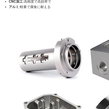
CNC加工:
高精度で高効率で
アルミ:
軽量で腐食に耐える