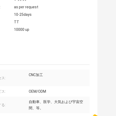
:
as per request
10-25days
TT
10000 up
CNC加工
ス:
ス:
OEM/ODM
自動車、医学、大気および宇宙空
る:
間、等。