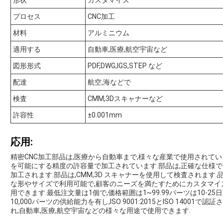
形状
カスタマイズ
プロセス
CNC加工
材料
アルミニウム
適用する
自動車,医療,航空宇宙など
図形形式
PDF,DWG,IGS,STEP など
配達
航空,海などで
検査
CMM,3Dスキャナーなど
許容性
±0.001mm
応用:
精密CNC加工部品は,医療から自動車まで,様々な産業で使用されて
を可能にする精度の許容量で加工されています.部品は,正確な仕様で
加工されます.部品は,CMM,3D スキャナーを使用して検査されます
な形やサイズで利用可能で,顧客のニーズを満たすためにカスタマイ
用できます.最低注文量は1個で,価格範囲は1~99.99パーツは10-2
10,000パーツの供給能力を有し,ISO 9001:2015とISO 1400
れ,自動車,医療,航空宇宙などの様々な用途で使用できます.