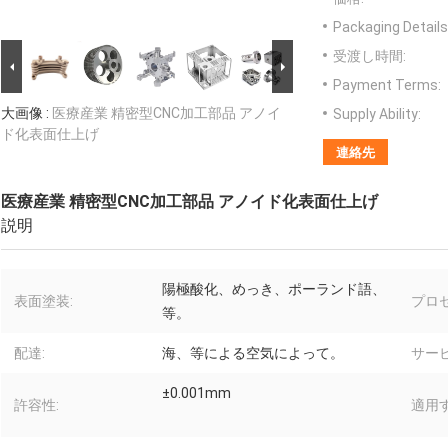
Packaging Details
受渡し時間:
Payment Terms:
大画像 :
医療産業 精密型CNC加工部品 アノイ
Supply Ability:
ド化表面仕上げ
連絡先
医療産業 精密型CNC加工部品 アノイド化表面仕上げ
説明
陽極酸化、めっき、ポーランド語、
表面塗装:
プロセ
等。
配達:
海、等による空気によって。
サービ
±0.001mm
許容性:
適用す