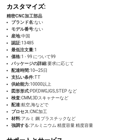
カスタマイズ:
精密CNC加工部品
ブランド名:
ない
モデル番号:
ない
産地:
中国
認証:
13485
最低注文量:
1
価格:
1 - 99 について99
パッケージの詳細:
要求に応じて
配達時間:
10~25日
支払い条件:
TT
供給能力:
10000以上
図形形式:
PDF,DWG,IGS,STEP など
検査:
CMM,3Dスキャナーなど
配達:
航空,海などで
プロセス:
CNC加工
材料:
アルミ 鋼 プラスチックなど
強調する:
アルミニウム 精度容量 精度容量