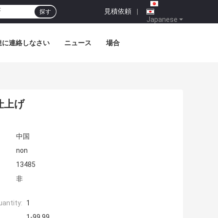
見積依頼
|
探す
Japanese
達に連絡しなさい
ニュース
場合
仕上げ
中国
non
13485
非
antity:
1
1-99.99