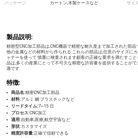
パッケージ:
カートン,木製ケースなど
サイズ
製品説明:
精密型CNC加工部品は,CNC機器で精密な耐久度まで加工された部品で
他の金属などの材料から作られる.これらの部品は,任意のサイズにカ
ャナーを使って 慎重に検査されます顧客の正確な要求を満たすことを
品は,多くの産業にとって不可欠な精密な許容量を提供することがで
適です.
特徴:
商品名:
精密CNC加工部品
材料:
アルミ 鋼 プラスチックなど
リードタイム:
7~15 日
プロセス:
CNC加工
適用:
自動車,医療,航空宇宙など
形状:
カスタマイズ
精度許容量:
正確で信頼できる