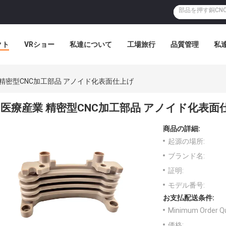
クト
VRショー
私達について
工場旅行
品質管理
私
 精密型CNC加工部品 アノイド化表面仕上げ
医療産業 精密型CNC加工部品 アノイド化表面
商品の詳細:
起源の場所:
ブランド名:
証明:
モデル番号:
お支払配送条件:
Minimum Order Qu
価格: