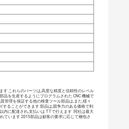
います.これらのパーツは,高度な精度と信頼性のレベル
部品を生産するようにプログラムされた CNC 機械で
.品質管理を保証する他の検査ツール部品は,また,様々
ズすることができます.部品は,競争力のある価格で利
5日以内に配達され,支払いは TTで行えます. 同社は最大
1で認証されています.2015部品は顧客の要求に応じて梱包さ