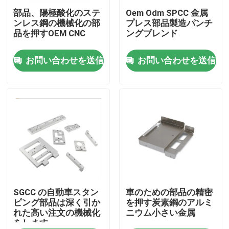
部品、陽極酸化のステ
Oem Odm SPCC 金属
ンレス鋼の機械化の部
プレス部品製造パンチ
私達について
品を押すOEM CNC
ングブレンド
お問い合わせを送信
お問い合わせを送信
工場旅行
品質管理
私達に連絡しなさい
ニュース
場合
SGCC の自動車スタン
車のための部品の精密
ピング部品は深く引か
を押す炭素鋼のアルミ
れた高い注文の機械化
ニウム小さい金属
をします
精密CNCは部品を機械で造った