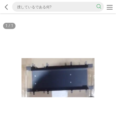
1
/
1