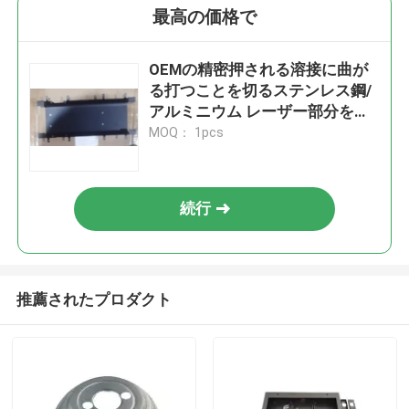
最高の価格で
OEMの精密押される溶接に曲が
る打つことを切るステンレス鋼/
アルミニウム レーザー部分を押
す
MOQ： 1pcs
続行
推薦されたプロダクト