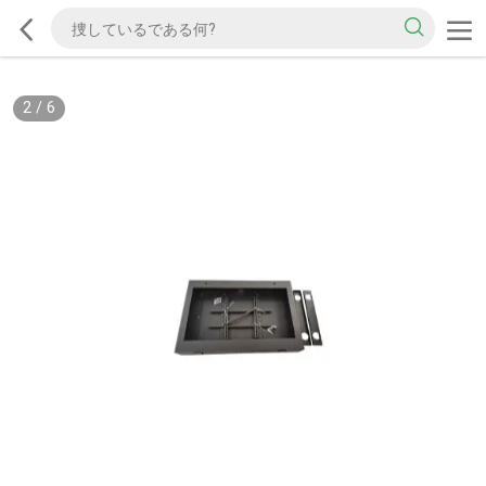
2
/
6