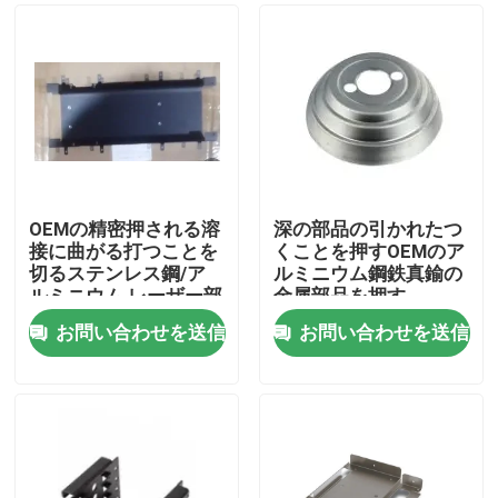
OEMの精密押される溶
深の部品の引かれたつ
接に曲がる打つことを
くことを押すOEMのア
切るステンレス鋼/ア
ルミニウム鋼鉄真鍮の
ルミニウム レーザー部
金属部品を押す
分を押す
お問い合わせを送信
お問い合わせを送信
家
プロダクト
VRショー