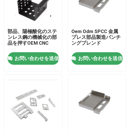
私達について
部品、陽極酸化のステ
Oem Odm SPCC 金属
工場旅行
ンレス鋼の機械化の部
プレス部品製造パンチ
品を押すOEM CNC
ングブレンド
品質管理
お問い合わせを送信
お問い合わせを送信
私達に連絡しなさい
ニュース
場合
精密CNCは部品を機械で造った